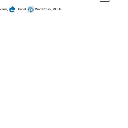
omla,
Drupal,
WordPress, MODx.